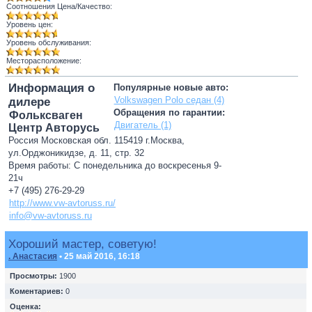
Соотношения Цена/Качество:
Уровень цен:
Уровень обслуживания:
Месторасположение:
Информация о
Популярные новые авто:
Volkswagen Polo седан (4)
дилере
Обращения по гарантии:
Фольксваген
Двигатель (1)
Центр Авторусь
Россия Московская обл. 115419 г.Москва,
ул.Орджоникидзе, д. 11, стр. 32
Время работы: С понедельника до воскресенья 9-
21ч
+7 (495) 276-29-29
http://www.vw-avtoruss.ru/
info@vw-avtoruss.ru
Хороший мастер, советую!
. Анастасия
• 25 май 2016, 16:18
Просмотры:
1900
Коментариев:
0
Оценка: