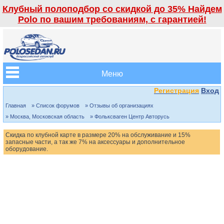
Клубный полоподбор со скидкой до 35% Найдем
Polo по вашим требованиям, с гарантией!
Меню
Регистрация
Вход
Главная
» Список форумов
» Отзывы об организациях
» Москва, Московская область
» Фольксваген Центр Авторусь
Скидка по клубной карте в размере 20% на обслуживание и 15%
запасные части, а так же 7% на аксессуары и дополнительное
оборудование.