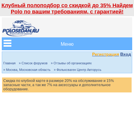
Клубный полоподбор со скидкой до 35% Найдем
Polo по вашим требованиям, с гарантией!
Меню
Регистрация
Вход
Главная
» Список форумов
» Отзывы об организациях
» Москва, Московская область
» Фольксваген Центр Авторусь
Скидка по клубной карте в размере 20% на обслуживание и 15%
запасные части, а так же 7% на аксессуары и дополнительное
оборудование.