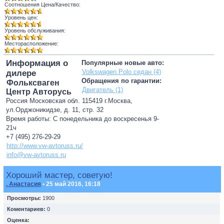
Соотношения Цена/Качество:
Уровень цен:
Уровень обслуживания:
Месторасположение:
Информация о
Популярные новые авто:
Volkswagen Polo седан (4)
дилере
Обращения по гарантии:
Фольксваген
Двигатель (1)
Центр Авторусь
Россия Московская обл. 115419 г.Москва,
ул.Орджоникидзе, д. 11, стр. 32
Время работы: С понедельника до воскресенья 9-
21ч
+7 (495) 276-29-29
http://www.vw-avtoruss.ru/
info@vw-avtoruss.ru
Хороший мастер, советую!
. Анастасия
• 25 май 2016, 16:18
Просмотры:
1900
Коментариев:
0
Оценка: