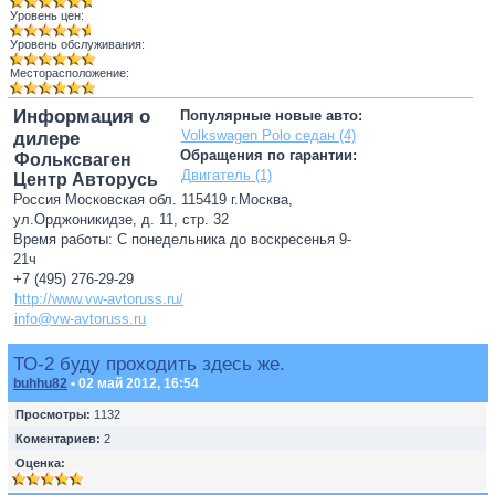
Уровень цен:
Уровень обслуживания:
Месторасположение:
Информация о
Популярные новые авто:
Volkswagen Polo седан (4)
дилере
Обращения по гарантии:
Фольксваген
Двигатель (1)
Центр Авторусь
Россия Московская обл. 115419 г.Москва,
ул.Орджоникидзе, д. 11, стр. 32
Время работы: С понедельника до воскресенья 9-
21ч
+7 (495) 276-29-29
http://www.vw-avtoruss.ru/
info@vw-avtoruss.ru
ТО-2 буду проходить здесь же.
buhhu82
• 02 май 2012, 16:54
Просмотры:
1132
Коментариев:
2
Оценка: