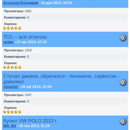
Булычев Владимир
• 15 дек 2015, 16:54
Просмотры:
1681
Коментариев:
0
Оценка:
ТО1 -- всё отлично
oedge
• 27 авг 2014, 07:47
Просмотры:
1253
Коментариев:
0
Оценка:
Стучал движок, обратился - починили, сервисом -
доволен!
simaster
• 18 авг 2014, 10:09
Просмотры:
1047
Коментариев:
0
Оценка:
Купил VW POLO 2013 г.
MR. ДИ
• 16 сен 2013, 11:24