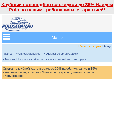
Клубный полоподбор со скидкой до 35% Найдем
Polo по вашим требованиям, с гарантией!
Меню
Регистрация
Вход
Главная
» Список форумов
» Отзывы об организациях
» Москва, Московская область
» Фольксваген Центр Авторусь
Скидка по клубной карте в размере 20% на обслуживание и 15%
запасные части, а так же 7% на аксессуары и дополнительное
оборудование.