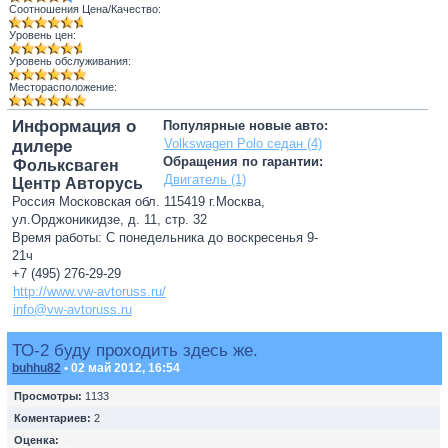
Соотношения Цена/Качество:
Уровень цен:
Уровень обслуживания:
Месторасположение:
Информация о
Популярные новые авто:
Volkswagen Polo седан (4)
дилере
Обращения по гарантии:
Фольксваген
Двигатель (1)
Центр Авторусь
Россия Московская обл. 115419 г.Москва,
ул.Орджоникидзе, д. 11, стр. 32
Время работы: С понедельника до воскресенья 9-
21ч
+7 (495) 276-29-29
http://www.vw-avtoruss.ru/
info@vw-avtoruss.ru
ТО-2 буду проходить здесь же.
buhhu82
• 02 май 2012, 16:54
Просмотры:
1133
Коментариев:
2
Оценка: