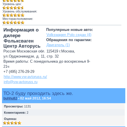
Уровень цен:
Уровень обслуживания:
Месторасположение:
Информация о
Популярные новые авто:
Volkswagen Polo седан (4)
дилере
Обращения по гарантии:
Фольксваген
Двигатель (1)
Центр Авторусь
Россия Московская обл. 115419 г.Москва,
ул.Орджоникидзе, д. 11, стр. 32
Время работы: С понедельника до воскресенья 9-
21ч
+7 (495) 276-29-29
http://www.vw-avtoruss.ru/
info@vw-avtoruss.ru
ТО-2 буду проходить здесь же.
buhhu82
• 02 май 2012, 16:54
Просмотры:
1131
Коментариев:
2
Оценка: