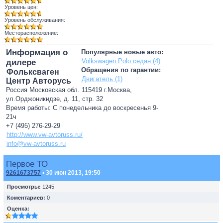
Уровень цен:
Уровень обслуживания:
Месторасположение:
Информация о
Популярные новые авто:
Volkswagen Polo седан (4)
дилере
Обращения по гарантии:
Фольксваген
Двигатель (1)
Центр Авторусь
Россия Московская обл. 115419 г.Москва,
ул.Орджоникидзе, д. 11, стр. 32
Время работы: С понедельника до воскресенья 9-
21ч
+7 (495) 276-29-29
http://www.vw-avtoruss.ru/
info@vw-avtoruss.ru
Первое ТО
9261673757
• 30 июн 2013, 19:50
Просмотры:
1245
Коментариев:
0
Оценка: