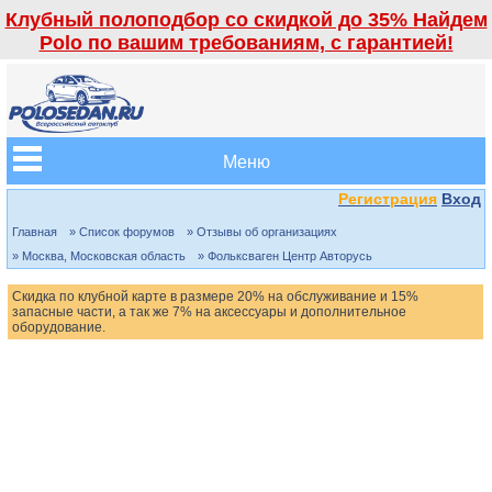
Клубный полоподбор со скидкой до 35% Найдем
Polo по вашим требованиям, с гарантией!
Меню
Регистрация
Вход
Главная
» Список форумов
» Отзывы об организациях
» Москва, Московская область
» Фольксваген Центр Авторусь
Скидка по клубной карте в размере 20% на обслуживание и 15%
запасные части, а так же 7% на аксессуары и дополнительное
оборудование.