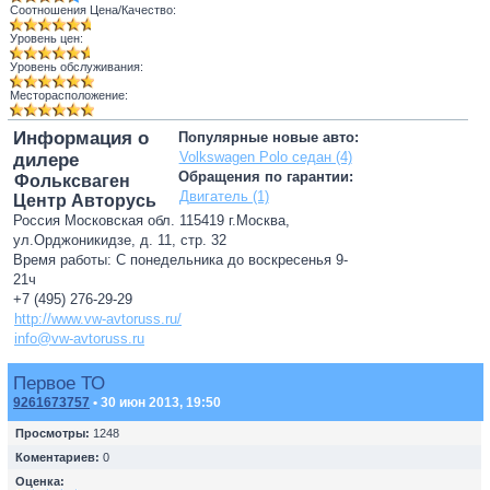
Соотношения Цена/Качество:
Уровень цен:
Уровень обслуживания:
Месторасположение:
Информация о
Популярные новые авто:
Volkswagen Polo седан (4)
дилере
Обращения по гарантии:
Фольксваген
Двигатель (1)
Центр Авторусь
Россия Московская обл. 115419 г.Москва,
ул.Орджоникидзе, д. 11, стр. 32
Время работы: С понедельника до воскресенья 9-
21ч
+7 (495) 276-29-29
http://www.vw-avtoruss.ru/
info@vw-avtoruss.ru
Первое ТО
9261673757
• 30 июн 2013, 19:50
Просмотры:
1248
Коментариев:
0
Оценка: