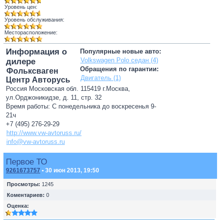
Уровень цен:
Уровень обслуживания:
Месторасположение:
Информация о
Популярные новые авто:
Volkswagen Polo седан (4)
дилере
Обращения по гарантии:
Фольксваген
Двигатель (1)
Центр Авторусь
Россия Московская обл. 115419 г.Москва,
ул.Орджоникидзе, д. 11, стр. 32
Время работы: С понедельника до воскресенья 9-
21ч
+7 (495) 276-29-29
http://www.vw-avtoruss.ru/
info@vw-avtoruss.ru
Первое ТО
9261673757
• 30 июн 2013, 19:50
Просмотры:
1245
Коментариев:
0
Оценка: