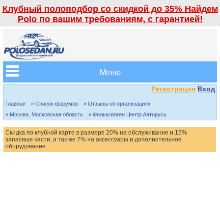
Клубный полоподбор со скидкой до 35% Найдем
Polo по вашим требованиям, с гарантией!
Меню
Регистрация
Вход
Главная
» Список форумов
» Отзывы об организациях
» Москва, Московская область
» Фольксваген Центр Авторусь
Скидка по клубной карте в размере 20% на обслуживание и 15%
запасные части, а так же 7% на аксессуары и дополнительное
оборудование.