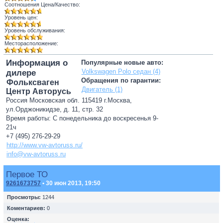
Соотношения Цена/Качество:
Уровень цен:
Уровень обслуживания:
Месторасположение:
Информация о
Популярные новые авто:
Volkswagen Polo седан (4)
дилере
Обращения по гарантии:
Фольксваген
Двигатель (1)
Центр Авторусь
Россия Московская обл. 115419 г.Москва,
ул.Орджоникидзе, д. 11, стр. 32
Время работы: С понедельника до воскресенья 9-
21ч
+7 (495) 276-29-29
http://www.vw-avtoruss.ru/
info@vw-avtoruss.ru
Первое ТО
9261673757
• 30 июн 2013, 19:50
Просмотры:
1244
Коментариев:
0
Оценка: