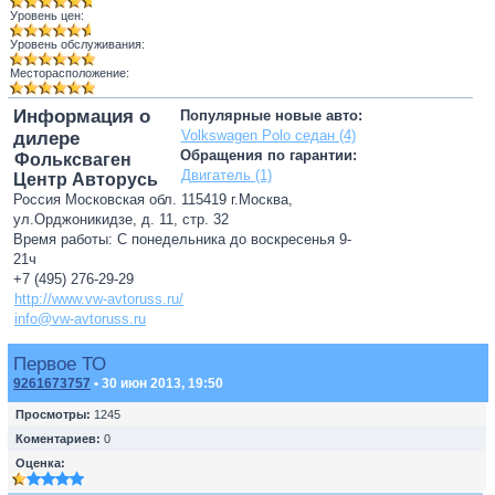
Уровень цен:
Уровень обслуживания:
Месторасположение:
Информация о
Популярные новые авто:
Volkswagen Polo седан (4)
дилере
Обращения по гарантии:
Фольксваген
Двигатель (1)
Центр Авторусь
Россия Московская обл. 115419 г.Москва,
ул.Орджоникидзе, д. 11, стр. 32
Время работы: С понедельника до воскресенья 9-
21ч
+7 (495) 276-29-29
http://www.vw-avtoruss.ru/
info@vw-avtoruss.ru
Первое ТО
9261673757
• 30 июн 2013, 19:50
Просмотры:
1245
Коментариев:
0
Оценка: