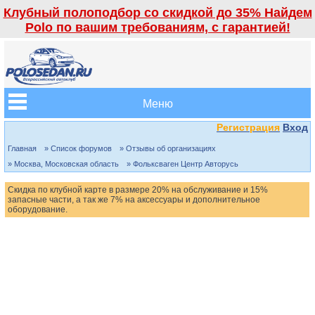
Клубный полоподбор со скидкой до 35% Найдем
Polo по вашим требованиям, с гарантией!
Меню
Регистрация
Вход
Главная
» Список форумов
» Отзывы об организациях
» Москва, Московская область
» Фольксваген Центр Авторусь
Скидка по клубной карте в размере 20% на обслуживание и 15%
запасные части, а так же 7% на аксессуары и дополнительное
оборудование.