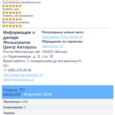
Соотношения Цена/Качество:
Уровень цен:
Уровень обслуживания:
Месторасположение:
Информация о
Популярные новые авто:
Volkswagen Polo седан (4)
дилере
Обращения по гарантии:
Фольксваген
Двигатель (1)
Центр Авторусь
Россия Московская обл. 115419 г.Москва,
ул.Орджоникидзе, д. 11, стр. 32
Время работы: С понедельника до воскресенья 9-
21ч
+7 (495) 276-29-29
http://www.vw-avtoruss.ru/
info@vw-avtoruss.ru
Первое ТО
9261673757
• 30 июн 2013, 19:50
Просмотры:
1245
Коментариев:
0
Оценка: