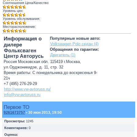
Соотношения Цена/Качество:
Уровень цен:
Уровень обслуживания:
Месторасположение:
Информация о
Популярные новые авто:
Volkswagen Polo седан (4)
дилере
Обращения по гарантии:
Фольксваген
Двигатель (1)
Центр Авторусь
Россия Московская обл. 115419 г.Москва,
ул.Орджоникидзе, д. 11, стр. 32
Время работы: С понедельника до воскресенья 9-
21ч
+7 (495) 276-29-29
http://www.vw-avtoruss.ru/
info@vw-avtoruss.ru
Первое ТО
9261673757
• 30 июн 2013, 19:50
Просмотры:
1245
Коментариев:
0
Оценка: