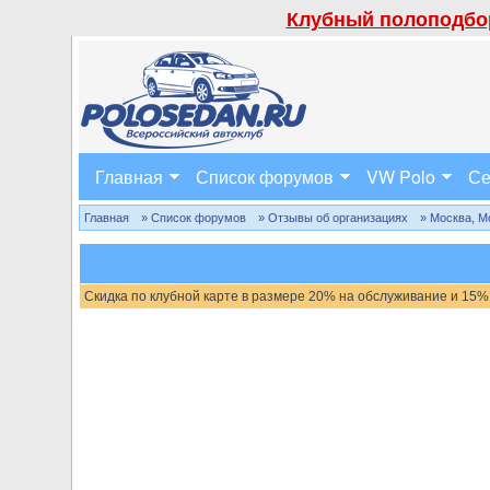
Клубный полоподбор
Главная
Список форумов
VW Polo
Се
Главная
» Список форумов
» Отзывы об организациях
» Москва, М
Скидка по клубной карте в размере 20% на обслуживание и 15%