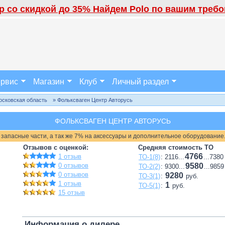
 со скидкой до 35% Найдем Polo по вашим требов
рвис
Магазин
Клуб
Личный раздел
осковская область
» Фольксваген Центр Авторусь
ФОЛЬКСВАГЕН ЦЕНТР АВТОРУСЬ
 запасные части, а так же 7% на аксессуары и дополнительное оборудование
Отзывов с оценкой:
Средняя стоимость ТО
4766
1 отзыв
ТО-1(8)
: 2116...
...7380
0 отзывов
9580
ТО-2(2)
: 9300...
...9859
0 отзывов
9280
ТО-3(1)
:
руб.
1 отзыв
1
ТО-5(1)
:
руб.
15 отзыв
Информация о дилере