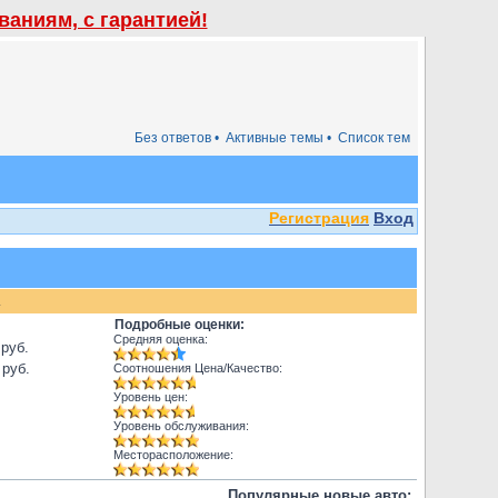
аниям, с гарантией!
Без ответов •
Активные темы •
Список тем
Регистрация
Вход
.
Подробные оценки:
Средняя оценка:
 руб.
 руб.
Соотношения Цена/Качество:
Уровень цен:
Уровень обслуживания:
Месторасположение:
Популярные новые авто: