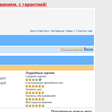
аниям, с гарантией!
Без ответов •
Активные темы •
Список тем
Регистрация
Вход
.
Подробные оценки:
Средняя оценка:
 руб.
 руб.
Соотношения Цена/Качество:
Уровень цен:
Уровень обслуживания:
Месторасположение:
Популярные новые авто: