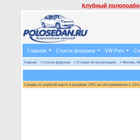
Клубный полоподбор
Главная
Список форумов
VW Polo
Се
Главная
» Список форумов
» Отзывы об организациях
» Москва, М
Скидка по клубной карте в размере 20% на обслуживание и 15%