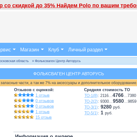
 со скидкой до 35% Найдем Polo по вашим требов
рвис
Магазин
Клуб
Личный раздел
осковская область
» Фольксваген Центр Авторусь
ФОЛЬКСВАГЕН ЦЕНТР АВТОРУСЬ
 запасные части, а так же 7% на аксессуары и дополнительное оборудование
Отзывов с оценкой:
Средняя стоимость ТО
4766
1 отзыв
ТО-1(8)
: 2116...
...7380
0 отзывов
9580
ТО-2(2)
: 9300...
...9859
0 отзывов
9280
ТО-3(1)
:
руб.
1 отзыв
1
ТО-5(1)
:
руб.
15 отзыв
Информация о дилере