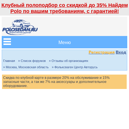
Клубный полоподбор со скидкой до 35% Найдем
Polo по вашим требованиям, с гарантией!
Меню
Регистрация
Вход
Главная
» Список форумов
» Отзывы об организациях
» Москва, Московская область
» Фольксваген Центр Авторусь
Скидка по клубной карте в размере 20% на обслуживание и 15%
запасные части, а так же 7% на аксессуары и дополнительное
оборудование.