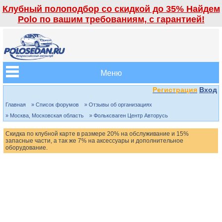
Клубный полоподбор со скидкой до 35% Найдем
Polo по вашим требованиям, с гарантией!
Меню
Регистрация
Вход
Главная
» Список форумов
» Отзывы об организациях
» Москва, Московская область
» Фольксваген Центр Авторусь
Скидка по клубной карте в размере 20% на обслуживание и 15%
запасные части, а так же 7% на аксессуары и дополнительное
оборудование.