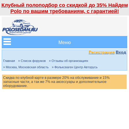
Клубный полоподбор со скидкой до 35% Найдем
Polo по вашим требованиям, с гарантией!
Меню
Регистрация
Вход
Главная
» Список форумов
» Отзывы об организациях
» Москва, Московская область
» Фольксваген Центр Авторусь
Скидка по клубной карте в размере 20% на обслуживание и 15%
запасные части, а так же 7% на аксессуары и дополнительное
оборудование.