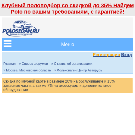
Клубный полоподбор со скидкой до 35% Найдем
Polo по вашим требованиям, с гарантией!
Меню
Регистрация
Вход
Главная
» Список форумов
» Отзывы об организациях
» Москва, Московская область
» Фольксваген Центр Авторусь
Скидка по клубной карте в размере 20% на обслуживание и 15%
запасные части, а так же 7% на аксессуары и дополнительное
оборудование.