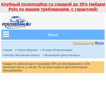
Клубный полоподбор со скидкой до 35% Найдем
Polo по вашим требованиям, с гарантией!
Меню
Регистрация
Вход
Главная
» Список форумов
» Отзывы об организациях
» Москва, Московская область
» Фольксваген Центр Авторусь
Скидка по клубной карте в размере 20% на обслуживание и 15%
запасные части, а так же 7% на аксессуары и дополнительное
оборудование.