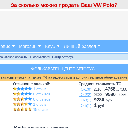
За сколько можно продать Ваш VW Polo?
рвис
Магазин
Клуб
Личный раздел
осковская область
» Фольксваген Центр Авторусь
ФОЛЬКСВАГЕН ЦЕНТР АВТОРУСЬ
 запасные части, а так же 7% на аксессуары и дополнительное оборудование
Отзывов с оценкой:
Средняя стоимость ТО
4766
1 отзыв
ТО-1(8)
: 2116...
...7380
0 отзывов
9580
ТО-2(2)
: 9300...
...9859
0 отзывов
9280
ТО-3(1)
:
руб.
1 отзыв
1
ТО-5(1)
:
руб.
15 отзыв
Информация о дилере