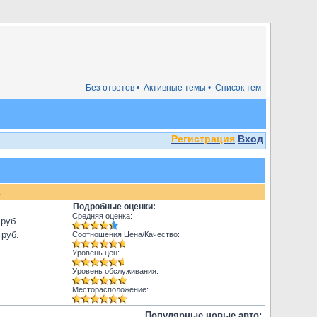
Без ответов •
Активные темы •
Список тем
Регистрация
Вход
.
Подробные оценки:
Средняя оценка:
 руб.
 руб.
Соотношения Цена/Качество:
Уровень цен:
Уровень обслуживания:
Месторасположение:
Популярные новые авто: