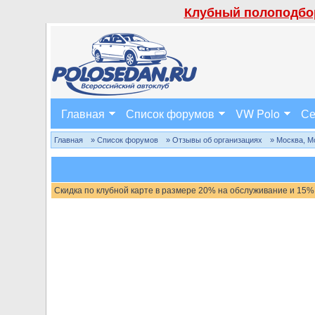
Клубный полоподбор
Главная
Список форумов
VW Polo
Се
Главная
» Список форумов
» Отзывы об организациях
» Москва, М
Скидка по клубной карте в размере 20% на обслуживание и 15%