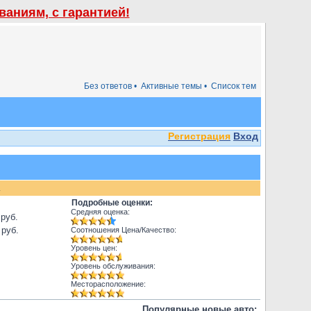
аниям, с гарантией!
Без ответов •
Активные темы •
Список тем
Регистрация
Вход
.
Подробные оценки:
Средняя оценка:
 руб.
 руб.
Соотношения Цена/Качество:
Уровень цен:
Уровень обслуживания:
Месторасположение:
Популярные новые авто: