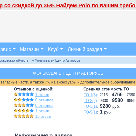
 со скидкой до 35% Найдем Polo по вашим требов
рвис
Магазин
Клуб
Личный раздел
осковская область
» Фольксваген Центр Авторусь
ФОЛЬКСВАГЕН ЦЕНТР АВТОРУСЬ
 запасные части, а так же 7% на аксессуары и дополнительное оборудование
Отзывов с оценкой:
Средняя стоимость ТО
4766
1 отзыв
ТО-1(8)
: 2116...
...7380
0 отзывов
9580
ТО-2(2)
: 9300...
...9859
0 отзывов
9280
ТО-3(1)
:
руб.
1 отзыв
1
ТО-5(1)
:
руб.
15 отзыв
Информация о дилере