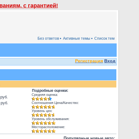
аниям, с гарантией!
Без ответов •
Активные темы •
Список тем
Регистрация
Вход
.
Подробные оценки:
Средняя оценка:
 руб.
 руб.
Соотношения Цена/Качество:
Уровень цен:
Уровень обслуживания:
Месторасположение:
Популярные новые авто: