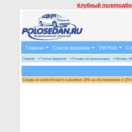
Клубный полоподбор
Главная
Список форумов
VW Polo
Се
Главная
» Список форумов
» Отзывы об организациях
» Москва, М
Скидка по клубной карте в размере 20% на обслуживание и 15%