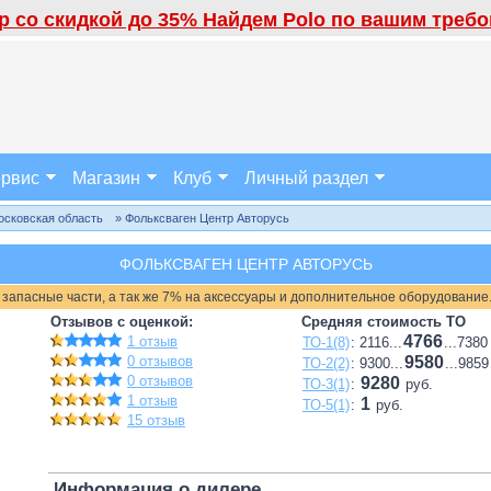
 со скидкой до 35% Найдем Polo по вашим требов
рвис
Магазин
Клуб
Личный раздел
осковская область
» Фольксваген Центр Авторусь
ФОЛЬКСВАГЕН ЦЕНТР АВТОРУСЬ
 запасные части, а так же 7% на аксессуары и дополнительное оборудование
Отзывов с оценкой:
Средняя стоимость ТО
4766
1 отзыв
ТО-1(8)
: 2116...
...7380
0 отзывов
9580
ТО-2(2)
: 9300...
...9859
0 отзывов
9280
ТО-3(1)
:
руб.
1 отзыв
1
ТО-5(1)
:
руб.
15 отзыв
Информация о дилере