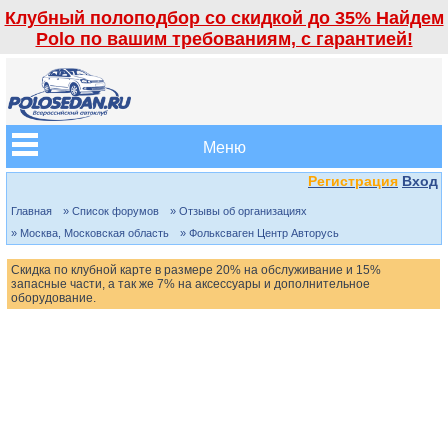
Клубный полоподбор со скидкой до 35% Найдем
Polo по вашим требованиям, с гарантией!
Меню
Регистрация
Вход
Главная
» Список форумов
» Отзывы об организациях
» Москва, Московская область
» Фольксваген Центр Авторусь
Скидка по клубной карте в размере 20% на обслуживание и 15%
запасные части, а так же 7% на аксессуары и дополнительное
оборудование.