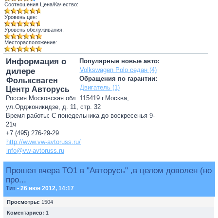
Соотношения Цена/Качество:
Уровень цен:
Уровень обслуживания:
Месторасположение:
Информация о
Популярные новые авто:
Volkswagen Polo седан (4)
дилере
Обращения по гарантии:
Фольксваген
Двигатель (1)
Центр Авторусь
Россия Московская обл. 115419 г.Москва,
ул.Орджоникидзе, д. 11, стр. 32
Время работы: С понедельника до воскресенья 9-
21ч
+7 (495) 276-29-29
http://www.vw-avtoruss.ru/
info@vw-avtoruss.ru
Прошел вчера ТО1 в "Авторусь" ,в целом доволен (но
про...
Тит
• 26 июн 2012, 14:17
Просмотры:
1504
Коментариев:
1