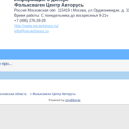
Фольксваген Центр Авторусь
Россия Московская обл. 115419 г.Москва, ул.Орджоникидзе, д. 11
Время работы: С понедельника до воскресенья 9-21ч
+7 (495) 276-29-29
http://www.vw-avtoruss.ru/
info@vw-avtoruss.ru
про...
осковская область
» Фольксваген Центр Авторусь
Powered by
phpBBstyle