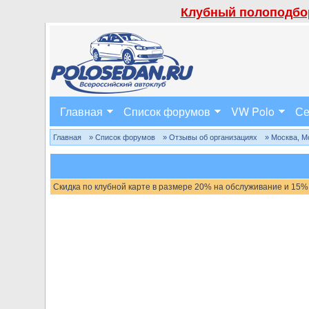
Клубный полоподбор
Главная
Список форумов
VW Polo
Се
Главная
» Список форумов
» Отзывы об организациях
» Москва, М
Скидка по клубной карте в размере 20% на обслуживание и 15%