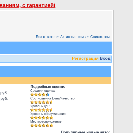
аниям, с гарантией!
Без ответов •
Активные темы •
Список тем
Регистрация
Вход
.
Подробные оценки:
Средняя оценка:
 руб.
 руб.
Соотношения Цена/Качество:
Уровень цен:
Уровень обслуживания:
Месторасположение:
Популярные новые авто: