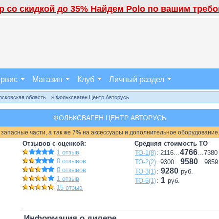
 со скидкой до 35% Найдем Polo по вашим требов
рвис
Магазин
Клуб
Личный раздел
осковская область
» Фольксваген Центр Авторусь
ФОЛЬКСВАГЕН ЦЕНТР АВТОРУСЬ
 запасные части, а так же 7% на аксессуары и дополнительное оборудование
Отзывов с оценкой:
Средняя стоимость ТО
4766
1 отзыв
ТО-1(8)
: 2116...
...7380
0 отзывов
9580
ТО-2(2)
: 9300...
...9859
0 отзывов
9280
ТО-3(1)
:
руб.
1 отзыв
1
ТО-5(1)
:
руб.
15 отзыв
Информация о дилере