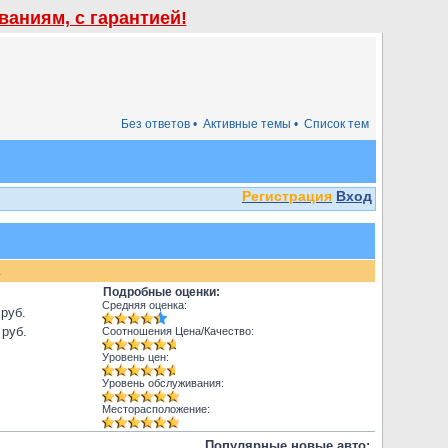
аниям, с гарантией!
Без ответов •
Активные темы •
Список тем
Регистрация
Вход
.
Подробные оценки:
Средняя оценка:
 руб.
 руб.
Соотношения Цена/Качество:
Уровень цен:
Уровень обслуживания:
Месторасположение:
Популярные новые авто: