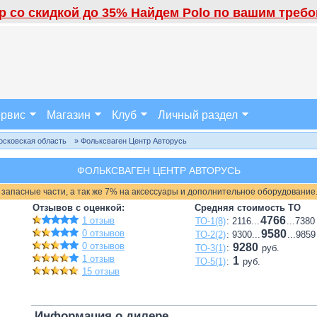
 со скидкой до 35% Найдем Polo по вашим требов
рвис
Магазин
Клуб
Личный раздел
осковская область
» Фольксваген Центр Авторусь
ФОЛЬКСВАГЕН ЦЕНТР АВТОРУСЬ
 запасные части, а так же 7% на аксессуары и дополнительное оборудование
Отзывов с оценкой:
Средняя стоимость ТО
4766
1 отзыв
ТО-1(8)
: 2116...
...7380
0 отзывов
9580
ТО-2(2)
: 9300...
...9859
0 отзывов
9280
ТО-3(1)
:
руб.
1 отзыв
1
ТО-5(1)
:
руб.
15 отзыв
Информация о дилере