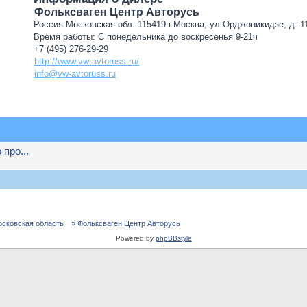
Фольксваген Центр Авторусь
Россия Московская обл. 115419 г.Москва, ул.Орджоникидзе, д. 11
Время работы: С понедельника до воскресенья 9-21ч
+7 (495) 276-29-29
http://www.vw-avtoruss.ru/
info@vw-avtoruss.ru
про...
осковская область
» Фольксваген Центр Авторусь
Powered by
phpBBstyle