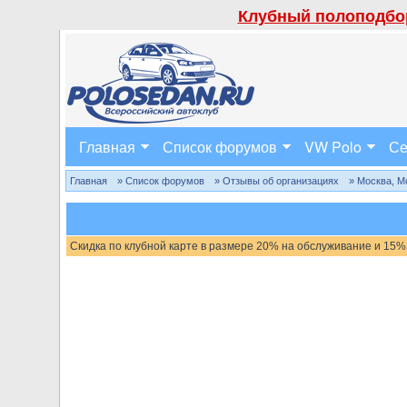
Клубный полоподбор
Главная
Список форумов
VW Polo
Се
Главная
» Список форумов
» Отзывы об организациях
» Москва, М
Скидка по клубной карте в размере 20% на обслуживание и 15%