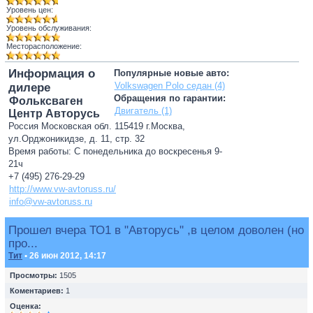
Уровень цен:
Уровень обслуживания:
Месторасположение:
Информация о
Популярные новые авто:
Volkswagen Polo седан (4)
дилере
Обращения по гарантии:
Фольксваген
Двигатель (1)
Центр Авторусь
Россия Московская обл. 115419 г.Москва,
ул.Орджоникидзе, д. 11, стр. 32
Время работы: С понедельника до воскресенья 9-
21ч
+7 (495) 276-29-29
http://www.vw-avtoruss.ru/
info@vw-avtoruss.ru
Прошел вчера ТО1 в "Авторусь" ,в целом доволен (но
про...
Тит
• 26 июн 2012, 14:17
Просмотры:
1505
Коментариев:
1
Оценка: