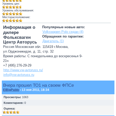
Уровень цен:
Уровень обслуживания:
Месторасположение:
Информация о
Популярные новые авто:
Volkswagen Polo седан (4)
дилере
Обращения по гарантии:
Фольксваген
Двигатель (1)
Центр Авторусь
Россия Московская обл. 115419 г.Москва,
ул.Орджоникидзе, д. 11, стр. 32
Время работы: С понедельника до воскресенья 9-
21ч
+7 (495) 276-29-29
http://www.vw-avtoruss.ru/
info@vw-avtoruss.ru
Вчера прошел ТО1 на своем ФПСе
ElBigPablo
• 13 ноя 2011, 18:34
Просмотры:
1063
Коментариев:
0
Оценка: