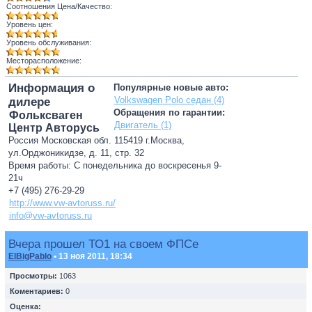
Соотношения Цена/Качество:
Уровень цен:
Уровень обслуживания:
Месторасположение:
Информация о
Популярные новые авто:
Volkswagen Polo седан (4)
дилере
Обращения по гарантии:
Фольксваген
Двигатель (1)
Центр Авторусь
Россия Московская обл. 115419 г.Москва,
ул.Орджоникидзе, д. 11, стр. 32
Время работы: С понедельника до воскресенья 9-
21ч
+7 (495) 276-29-29
http://www.vw-avtoruss.ru/
info@vw-avtoruss.ru
Вчера прошел ТО1 на своем ФПСе
ElBigPablo
• 13 ноя 2011, 18:34
Просмотры:
1063
Коментариев:
0
Оценка: