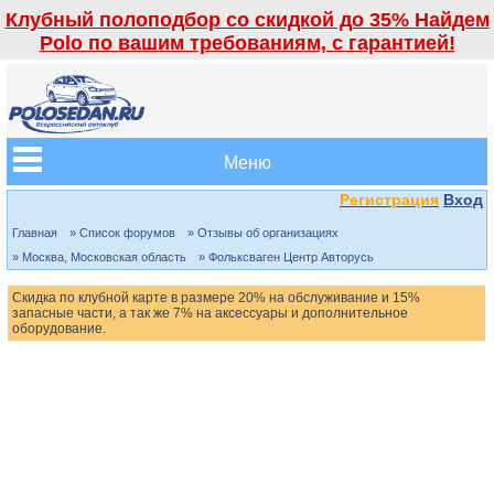
Клубный полоподбор со скидкой до 35% Найдем
Polo по вашим требованиям, с гарантией!
Меню
Регистрация
Вход
Главная
» Список форумов
» Отзывы об организациях
» Москва, Московская область
» Фольксваген Центр Авторусь
Скидка по клубной карте в размере 20% на обслуживание и 15%
запасные части, а так же 7% на аксессуары и дополнительное
оборудование.