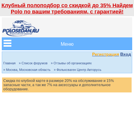
Клубный полоподбор со скидкой до 35% Найдем
Polo по вашим требованиям, с гарантией!
Меню
Регистрация
Вход
Главная
» Список форумов
» Отзывы об организациях
» Москва, Московская область
» Фольксваген Центр Авторусь
Скидка по клубной карте в размере 20% на обслуживание и 15%
запасные части, а так же 7% на аксессуары и дополнительное
оборудование.