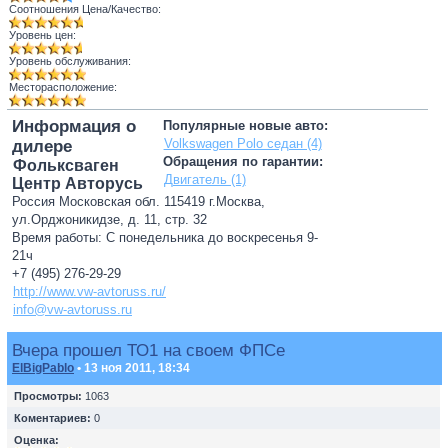
Соотношения Цена/Качество:
Уровень цен:
Уровень обслуживания:
Месторасположение:
Информация о
Популярные новые авто:
Volkswagen Polo седан (4)
дилере
Обращения по гарантии:
Фольксваген
Двигатель (1)
Центр Авторусь
Россия Московская обл. 115419 г.Москва,
ул.Орджоникидзе, д. 11, стр. 32
Время работы: С понедельника до воскресенья 9-
21ч
+7 (495) 276-29-29
http://www.vw-avtoruss.ru/
info@vw-avtoruss.ru
Вчера прошел ТО1 на своем ФПСе
ElBigPablo
• 13 ноя 2011, 18:34
Просмотры:
1063
Коментариев:
0
Оценка: