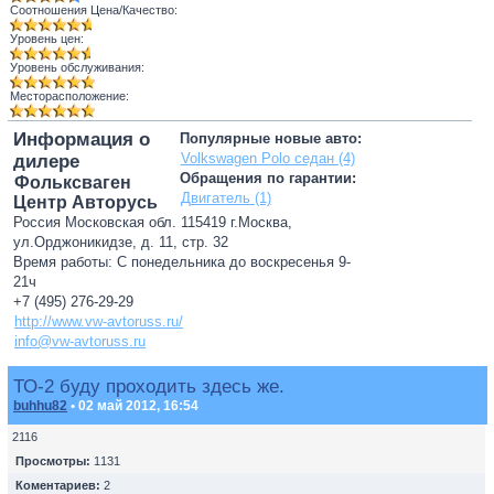
Соотношения Цена/Качество:
Уровень цен:
Уровень обслуживания:
Месторасположение:
Информация о
Популярные новые авто:
Volkswagen Polo седан (4)
дилере
Обращения по гарантии:
Фольксваген
Двигатель (1)
Центр Авторусь
Россия Московская обл. 115419 г.Москва,
ул.Орджоникидзе, д. 11, стр. 32
Время работы: С понедельника до воскресенья 9-
21ч
+7 (495) 276-29-29
http://www.vw-avtoruss.ru/
info@vw-avtoruss.ru
ТО-2 буду проходить здесь же.
buhhu82
• 02 май 2012, 16:54
2116
Просмотры:
1131
Коментариев:
2