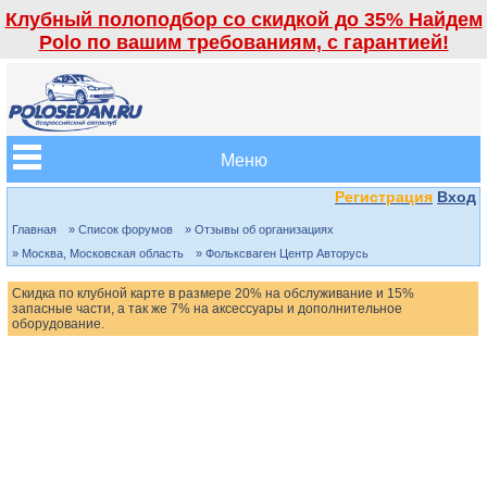
Клубный полоподбор со скидкой до 35% Найдем
Polo по вашим требованиям, с гарантией!
Меню
Регистрация
Вход
Главная
» Список форумов
» Отзывы об организациях
» Москва, Московская область
» Фольксваген Центр Авторусь
Скидка по клубной карте в размере 20% на обслуживание и 15%
запасные части, а так же 7% на аксессуары и дополнительное
оборудование.