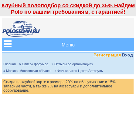
Клубный полоподбор со скидкой до 35% Найдем
Polo по вашим требованиям, с гарантией!
Меню
Регистрация
Вход
Главная
» Список форумов
» Отзывы об организациях
» Москва, Московская область
» Фольксваген Центр Авторусь
Скидка по клубной карте в размере 20% на обслуживание и 15%
запасные части, а так же 7% на аксессуары и дополнительное
оборудование.