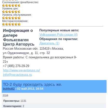
Соотношения Цена/Качество:
Уровень цен:
Уровень обслуживания:
Месторасположение:
Информация о
Популярные новые авто:
Volkswagen Polo седан (4)
дилере
Обращения по гарантии:
Фольксваген
Двигатель (1)
Центр Авторусь
Россия Московская обл. 115419 г.Москва,
ул.Орджоникидзе, д. 11, стр. 32
Время работы: С понедельника до воскресенья 9-
21ч
+7 (495) 276-29-29
http://www.vw-avtoruss.ru/
info@vw-avtoruss.ru
ТО-2 буду проходить здесь же.
buhhu82
• 02 май 2012, 16:54
2116
Просмотры:
1131
Коментариев:
2