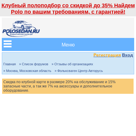
Клубный полоподбор со скидкой до 35% Найдем
Polo по вашим требованиям, с гарантией!
Меню
Регистрация
Вход
Главная
» Список форумов
» Отзывы об организациях
» Москва, Московская область
» Фольксваген Центр Авторусь
Скидка по клубной карте в размере 20% на обслуживание и 15%
запасные части, а так же 7% на аксессуары и дополнительное
оборудование.