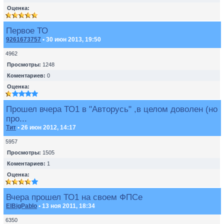
Оценка:
Первое ТО
9261673757
• 30 июн 2013, 19:50
4962
Просмотры:
1248
Коментариев:
0
Оценка:
Прошел вчера ТО1 в "Авторусь" ,в целом доволен (но
про...
Тит
• 26 июн 2012, 14:17
5957
Просмотры:
1505
Коментариев:
1
Оценка:
Вчера прошел ТО1 на своем ФПСе
ElBigPablo
• 13 ноя 2011, 18:34
6350