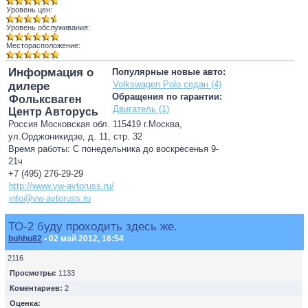
Уровень цен:
Уровень обслуживания:
Месторасположение:
Информация о
Популярные новые авто:
Volkswagen Polo седан (4)
дилере
Обращения по гарантии:
Фольксваген
Двигатель (1)
Центр Авторусь
Россия Московская обл. 115419 г.Москва,
ул.Орджоникидзе, д. 11, стр. 32
Время работы: С понедельника до воскресенья 9-
21ч
+7 (495) 276-29-29
http://www.vw-avtoruss.ru/
info@vw-avtoruss.ru
ТО-2 буду проходить здесь же.
buhhu82
• 02 май 2012, 16:54
2116
Просмотры:
1133
Коментариев:
2
Оценка: