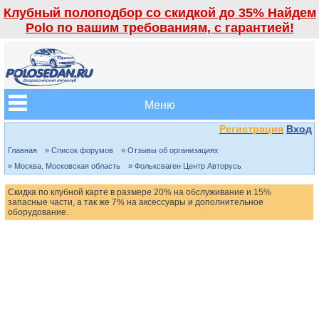
Клубный полоподбор со скидкой до 35% Найдем
Polo по вашим требованиям, с гарантией!
Меню
Регистрация
Вход
Главная
» Список форумов
» Отзывы об организациях
» Москва, Московская область
» Фольксваген Центр Авторусь
Скидка по клубной карте в размере 20% на обслуживание и 15%
запасные части, а так же 7% на аксессуары и дополнительное
оборудование.