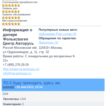
Соотношения Цена/Качество:
Уровень цен:
Уровень обслуживания:
Месторасположение:
Информация о
Популярные новые авто:
Volkswagen Polo седан (4)
дилере
Обращения по гарантии:
Фольксваген
Двигатель (1)
Центр Авторусь
Россия Московская обл. 115419 г.Москва,
ул.Орджоникидзе, д. 11, стр. 32
Время работы: С понедельника до воскресенья 9-
21ч
+7 (495) 276-29-29
http://www.vw-avtoruss.ru/
info@vw-avtoruss.ru
ТО-2 буду проходить здесь же.
buhhu82
• 02 май 2012, 16:54
2116
Просмотры:
1133
Коментариев:
2