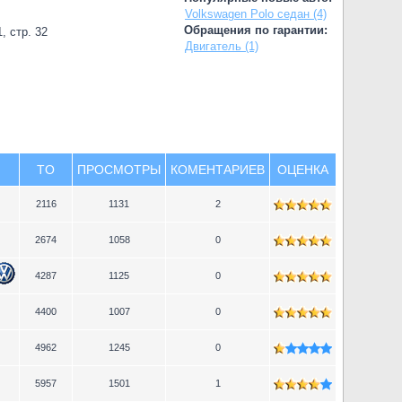
Volkswagen Polo седан (4)
Обращения по гарантии:
, стр. 32
Двигатель (1)
TO
ПРОСМОТРЫ
КОМЕНТАРИЕВ
ОЦЕНКА
2116
1131
2
2674
1058
0
4287
1125
0
4400
1007
0
4962
1245
0
5957
1501
1