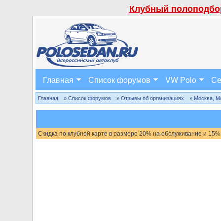
Клубный полоподбор
Главная
Список форумов
VW Polo
Се
Главная
» Список форумов
» Отзывы об организациях
» Москва, М
Скидка по клубной карте в размере 20% на обслуживание и 15%