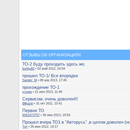
ОТЗЫВЫ ОБ ОРГАНИЗАЦИЯХ
ТО-2 буду проходить здесь же.
buhhu82
• 02 май 2012, 16:54
прошел ТО-1/ Все впорядке
Sander_M
• 08 апр 2013, 17:45
прохождение ТО-1
уголек
• 21 июл 2013, 11:49
Сервисом, очень доволен!!!
Billrazin
• 31 окт 2011, 10:41
Первое ТО
9261673757
• 30 июн 2013, 19:50
Прошел вчера ТО1 в "Авторусь" ,в целом доволен (но 
Тит
• 26 июн 2012, 14:17