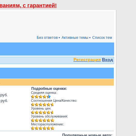
аниям, с гарантией!
Без ответов •
Активные темы •
Список тем
Регистрация
Вход
.
Подробные оценки:
Средняя оценка:
 руб.
 руб.
Соотношения Цена/Качество:
Уровень цен:
Уровень обслуживания:
Месторасположение:
Популярные новые авто: