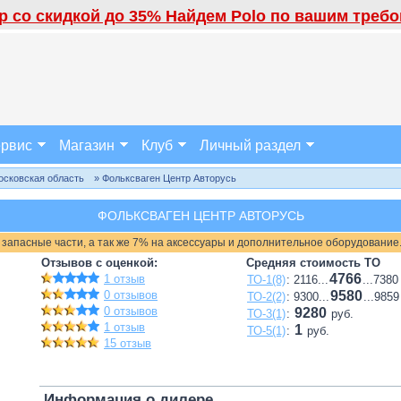
 со скидкой до 35% Найдем Polo по вашим требов
рвис
Магазин
Клуб
Личный раздел
осковская область
» Фольксваген Центр Авторусь
ФОЛЬКСВАГЕН ЦЕНТР АВТОРУСЬ
 запасные части, а так же 7% на аксессуары и дополнительное оборудование
Отзывов с оценкой:
Средняя стоимость ТО
4766
1 отзыв
ТО-1(8)
: 2116...
...7380
0 отзывов
9580
ТО-2(2)
: 9300...
...9859
0 отзывов
9280
ТО-3(1)
:
руб.
1 отзыв
1
ТО-5(1)
:
руб.
15 отзыв
Информация о дилере