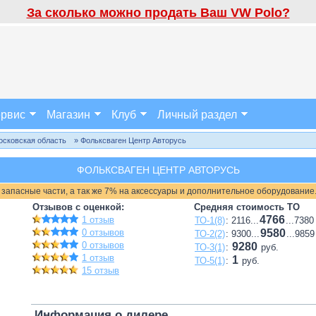
За сколько можно продать Ваш VW Polo?
рвис
Магазин
Клуб
Личный раздел
осковская область
» Фольксваген Центр Авторусь
ФОЛЬКСВАГЕН ЦЕНТР АВТОРУСЬ
 запасные части, а так же 7% на аксессуары и дополнительное оборудование
Отзывов с оценкой:
Средняя стоимость ТО
4766
1 отзыв
ТО-1(8)
: 2116...
...7380
0 отзывов
9580
ТО-2(2)
: 9300...
...9859
0 отзывов
9280
ТО-3(1)
:
руб.
1 отзыв
1
ТО-5(1)
:
руб.
15 отзыв
Информация о дилере