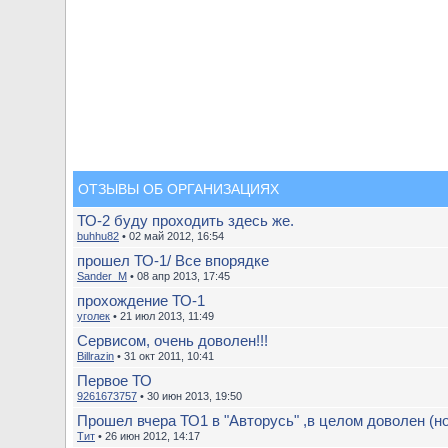
ОТЗЫВЫ ОБ ОРГАНИЗАЦИЯХ
ТО-2 буду проходить здесь же.
buhhu82
• 02 май 2012, 16:54
прошел ТО-1/ Все впорядке
Sander_M
• 08 апр 2013, 17:45
прохождение ТО-1
уголек
• 21 июл 2013, 11:49
Сервисом, очень доволен!!!
Billrazin
• 31 окт 2011, 10:41
Первое ТО
9261673757
• 30 июн 2013, 19:50
Прошел вчера ТО1 в "Авторусь" ,в целом доволен (но 
Тит
• 26 июн 2012, 14:17