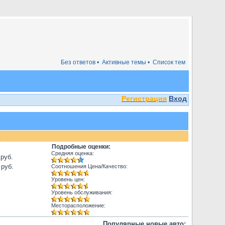
Без ответов •
Активные темы •
Список тем
Регистрация
Вход
.
Подробные оценки:
Средняя оценка:
 руб.
 руб.
Соотношения Цена/Качество:
Уровень цен:
Уровень обслуживания:
Месторасположение:
Популярные новые авто: