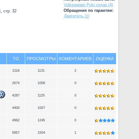
Volkswagen Polo седан (4)
Обращения по гарантии:
, стр. 32
Двигатель (1)
TO
ПРОСМОТРЫ
КОМЕНТАРИЕВ
ОЦЕНКА
2116
1131
2
2674
1058
0
4287
1125
0
4400
1007
0
4962
1245
0
5957
1504
1