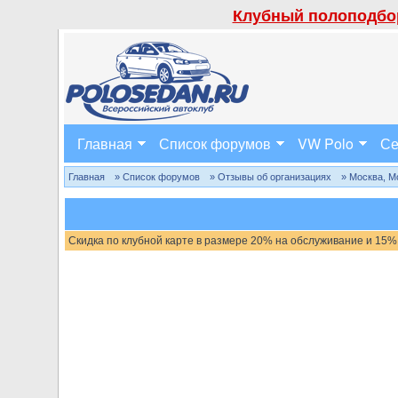
Клубный полоподбор
Главная
Список форумов
VW Polo
Се
Главная
» Список форумов
» Отзывы об организациях
» Москва, М
Скидка по клубной карте в размере 20% на обслуживание и 15%