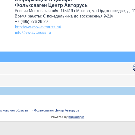
Фольксваген Центр Авторусь
Россия Московская обл. 115419 г.Москва, ул.Орджоникидзе, д. 11
Время работы: С понедельника до воскресенья 9-21ч
+7 (495) 276-29-29
http://www.vw-avtoruss.ru/
info@vw-avtoruss.ru
осковская область
» Фольксваген Центр Авторусь
Powered by
phpBBstyle