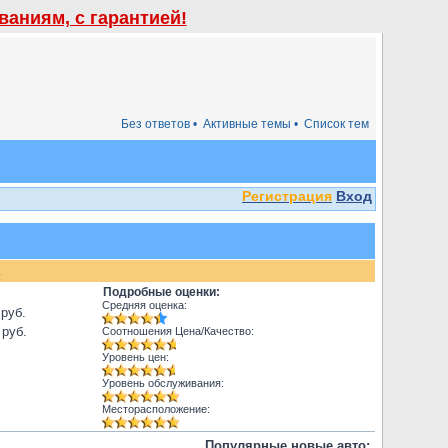
аниям, с гарантией!
Без ответов •
Активные темы •
Список тем
Регистрация
Вход
.
Подробные оценки:
Средняя оценка:
 руб.
 руб.
Соотношения Цена/Качество:
Уровень цен:
Уровень обслуживания:
Месторасположение:
Популярные новые авто: