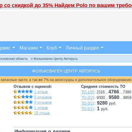
 со скидкой до 35% Найдем Polo по вашим требов
рвис
Магазин
Клуб
Личный раздел
осковская область
» Фольксваген Центр Авторусь
ФОЛЬКСВАГЕН ЦЕНТР АВТОРУСЬ
 запасные части, а так же 7% на аксессуары и дополнительное оборудование
Отзывов с оценкой:
Средняя стоимость ТО
4766
1 отзыв
ТО-1(8)
: 2116...
...7380
0 отзывов
9580
ТО-2(2)
: 9300...
...9859
0 отзывов
9280
ТО-3(1)
:
руб.
1 отзыв
1
ТО-5(1)
:
руб.
15 отзыв
Информация о дилере