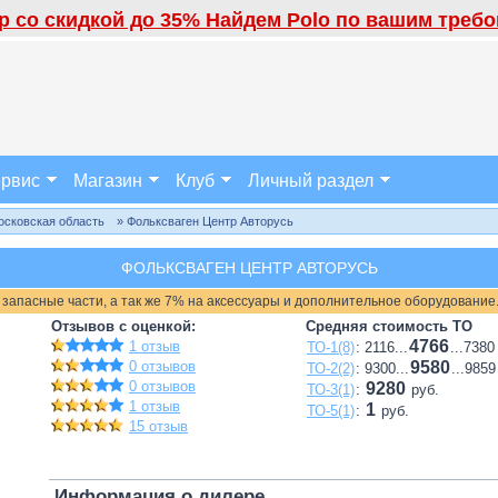
 со скидкой до 35% Найдем Polo по вашим требов
рвис
Магазин
Клуб
Личный раздел
осковская область
» Фольксваген Центр Авторусь
ФОЛЬКСВАГЕН ЦЕНТР АВТОРУСЬ
 запасные части, а так же 7% на аксессуары и дополнительное оборудование
Отзывов с оценкой:
Средняя стоимость ТО
4766
1 отзыв
ТО-1(8)
: 2116...
...7380
0 отзывов
9580
ТО-2(2)
: 9300...
...9859
0 отзывов
9280
ТО-3(1)
:
руб.
1 отзыв
1
ТО-5(1)
:
руб.
15 отзыв
Информация о дилере