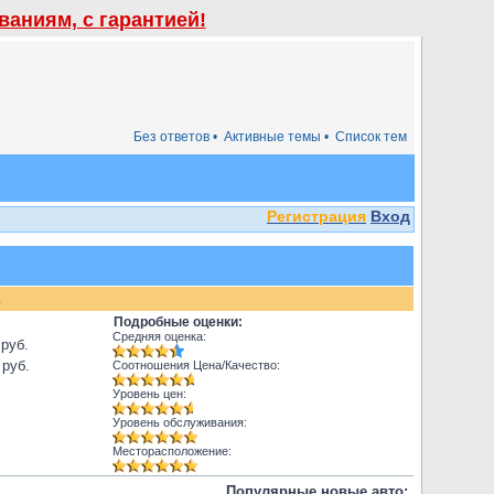
аниям, с гарантией!
Без ответов •
Активные темы •
Список тем
Регистрация
Вход
.
Подробные оценки:
Средняя оценка:
 руб.
 руб.
Соотношения Цена/Качество:
Уровень цен:
Уровень обслуживания:
Месторасположение:
Популярные новые авто: