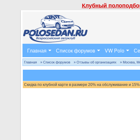
Клубный полоподбор
Главная
Список форумов
VW Polo
Се
Главная
» Список форумов
» Отзывы об организациях
» Москва, М
Скидка по клубной карте в размере 20% на обслуживание и 15%