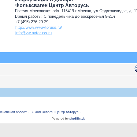
Фольксваген Центр Авторусь
Россия Московская обл. 115419 г.Москва, ул.Орджоникидзе, д. 11
Время работы: С понедельника до воскресенья 9-21ч
+7 (495) 276-29-29
http://www.vw-avtoruss.ru/
info@vw-avtoruss.ru
осковская область
» Фольксваген Центр Авторусь
Powered by
phpBBstyle