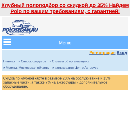
Клубный полоподбор со скидкой до 35% Найдем
Polo по вашим требованиям, с гарантией!
Меню
Регистрация
Вход
Главная
» Список форумов
» Отзывы об организациях
» Москва, Московская область
» Фольксваген Центр Авторусь
Скидка по клубной карте в размере 20% на обслуживание и 15%
запасные части, а так же 7% на аксессуары и дополнительное
оборудование.