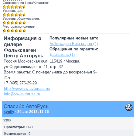
Соотношения Цена/Качество:
Уровень цен:
Уровень обслуживания:
Месторасположение:
Информация о
Популярные новые авто:
Volkswagen Polo седан (4)
дилере
Обращения по гарантии:
Фольксваген
Двигатель (1)
Центр Авторусь
Россия Московская обл. 115419 г.Москва,
ул.Орджоникидзе, д. 11, стр. 32
Время работы: С понедельника до воскресенья 9-
21ч
+7 (495) 276-29-29
http://www.vw-avtoruss.ru/
info@vw-avtoruss.ru
Спасибо АвтоРусь
synfly
• 20 авг 2013, 11:16
9300
Просмотры:
1141
Коментариев:
0