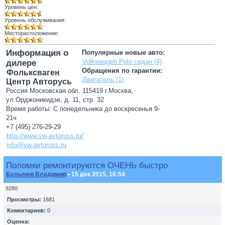
Уровень цен:
Уровень обслуживания:
Месторасположение:
Информация о
Популярные новые авто:
Volkswagen Polo седан (4)
дилере
Обращения по гарантии:
Фольксваген
Двигатель (1)
Центр Авторусь
Россия Московская обл. 115419 г.Москва,
ул.Орджоникидзе, д. 11, стр. 32
Время работы: С понедельника до воскресенья 9-
21ч
+7 (495) 276-29-29
http://www.vw-avtoruss.ru/
info@vw-avtoruss.ru
Поломки ремонтируются ОЧЕНЬ быстро
Булычев Владимир
• 15 дек 2015, 16:54
9280
Просмотры:
1681
Коментариев:
0
Оценка: