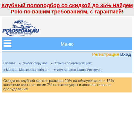
Клубный полоподбор со скидкой до 35% Найдем
Polo по вашим требованиям, с гарантией!
Меню
Регистрация
Вход
Главная
» Список форумов
» Отзывы об организациях
» Москва, Московская область
» Фольксваген Центр Авторусь
Скидка по клубной карте в размере 20% на обслуживание и 15%
запасные части, а так же 7% на аксессуары и дополнительное
оборудование.