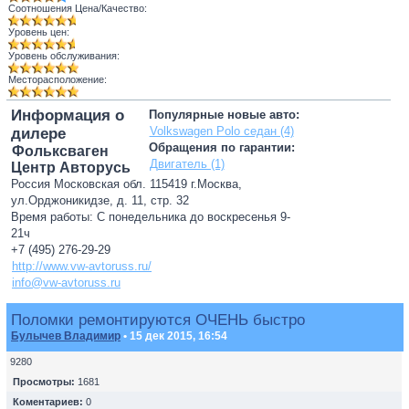
Соотношения Цена/Качество:
Уровень цен:
Уровень обслуживания:
Месторасположение:
Информация о
Популярные новые авто:
Volkswagen Polo седан (4)
дилере
Обращения по гарантии:
Фольксваген
Двигатель (1)
Центр Авторусь
Россия Московская обл. 115419 г.Москва,
ул.Орджоникидзе, д. 11, стр. 32
Время работы: С понедельника до воскресенья 9-
21ч
+7 (495) 276-29-29
http://www.vw-avtoruss.ru/
info@vw-avtoruss.ru
Поломки ремонтируются ОЧЕНЬ быстро
Булычев Владимир
• 15 дек 2015, 16:54
9280
Просмотры:
1681
Коментариев:
0