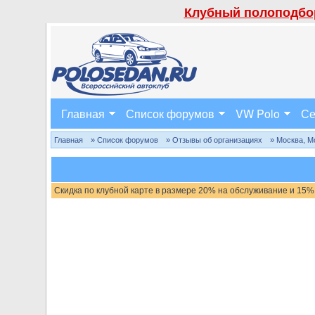
Клубный полоподбор
Главная
Список форумов
VW Polo
Се
Главная
» Список форумов
» Отзывы об организациях
» Москва, М
Скидка по клубной карте в размере 20% на обслуживание и 15%