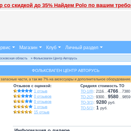
 со скидкой до 35% Найдем Polo по вашим требов
рвис
Магазин
Клуб
Личный раздел
осковская область
» Фольксваген Центр Авторусь
ФОЛЬКСВАГЕН ЦЕНТР АВТОРУСЬ
 запасные части, а так же 7% на аксессуары и дополнительное оборудование
Отзывов с оценкой:
Средняя стоимость ТО
4766
1 отзыв
ТО-1(8)
: 2116...
...7380
0 отзывов
9580
ТО-2(2)
: 9300...
...9859
0 отзывов
9280
ТО-3(1)
:
руб.
1 отзыв
1
ТО-5(1)
:
руб.
15 отзыв
Информация о дилере