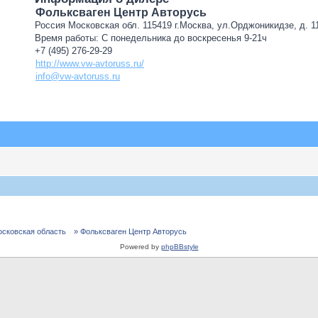
Фольксваген Центр Авторусь
Россия Московская обл. 115419 г.Москва, ул.Орджоникидзе, д. 11
Время работы: С понедельника до воскресенья 9-21ч
+7 (495) 276-29-29
http://www.vw-avtoruss.ru/
info@vw-avtoruss.ru
осковская область
» Фольксваген Центр Авторусь
Powered by
phpBBstyle