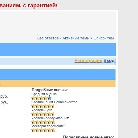
аниям, с гарантией!
Без ответов •
Активные темы •
Список тем
Регистрация
Вход
.
Подробные оценки:
Средняя оценка:
 руб.
 руб.
Соотношения Цена/Качество:
Уровень цен:
Уровень обслуживания:
Месторасположение:
Популярные новые авто: