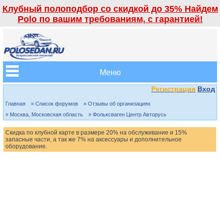
Клубный полоподбор со скидкой до 35% Найдем
Polo по вашим требованиям, с гарантией!
Меню
Регистрация
Вход
Главная
» Список форумов
» Отзывы об организациях
» Москва, Московская область
» Фольксваген Центр Авторусь
Скидка по клубной карте в размере 20% на обслуживание и 15%
запасные части, а так же 7% на аксессуары и дополнительное
оборудование.