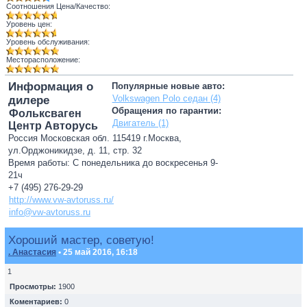
Соотношения Цена/Качество:
Уровень цен:
Уровень обслуживания:
Месторасположение:
Информация о
Популярные новые авто:
Volkswagen Polo седан (4)
дилере
Обращения по гарантии:
Фольксваген
Двигатель (1)
Центр Авторусь
Россия Московская обл. 115419 г.Москва,
ул.Орджоникидзе, д. 11, стр. 32
Время работы: С понедельника до воскресенья 9-
21ч
+7 (495) 276-29-29
http://www.vw-avtoruss.ru/
info@vw-avtoruss.ru
Хороший мастер, советую!
. Анастасия
• 25 май 2016, 16:18
1
Просмотры:
1900
Коментариев:
0