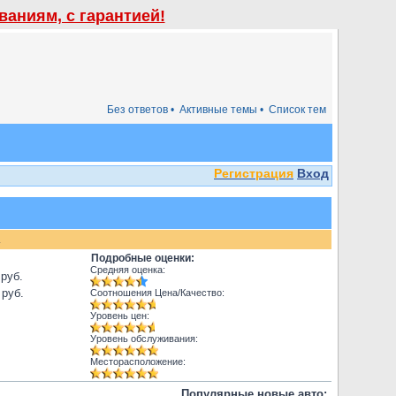
аниям, с гарантией!
Без ответов •
Активные темы •
Список тем
Регистрация
Вход
.
Подробные оценки:
Средняя оценка:
 руб.
 руб.
Соотношения Цена/Качество:
Уровень цен:
Уровень обслуживания:
Месторасположение:
Популярные новые авто: