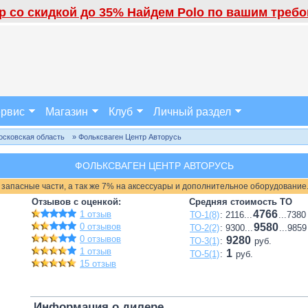
 со скидкой до 35% Найдем Polo по вашим требов
рвис
Магазин
Клуб
Личный раздел
осковская область
» Фольксваген Центр Авторусь
ФОЛЬКСВАГЕН ЦЕНТР АВТОРУСЬ
 запасные части, а так же 7% на аксессуары и дополнительное оборудование
Отзывов с оценкой:
Средняя стоимость ТО
4766
1 отзыв
ТО-1(8)
: 2116...
...7380
0 отзывов
9580
ТО-2(2)
: 9300...
...9859
0 отзывов
9280
ТО-3(1)
:
руб.
1 отзыв
1
ТО-5(1)
:
руб.
15 отзыв
Информация о дилере