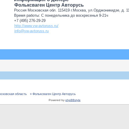
Фольксваген Центр Авторусь
Россия Московская обл. 115419 г.Москва, ул.Орджоникидзе, д. 11
Время работы: С понедельника до воскресенья 9-21ч
+7 (495) 276-29-29
http://www.vw-avtoruss.ru/
info@vw-avtoruss.ru
осковская область
» Фольксваген Центр Авторусь
Powered by
phpBBstyle