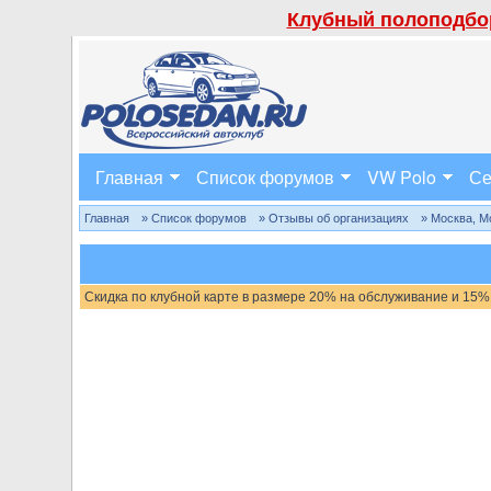
Клубный полоподбор
Главная
Список форумов
VW Polo
Се
Главная
» Список форумов
» Отзывы об организациях
» Москва, М
Скидка по клубной карте в размере 20% на обслуживание и 15%