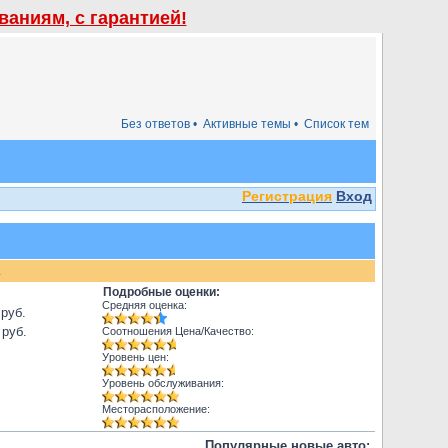
аниям, с гарантией!
Без ответов •
Активные темы •
Список тем
Регистрация
Вход
.
Подробные оценки:
Средняя оценка:
 руб.
 руб.
Соотношения Цена/Качество:
Уровень цен:
Уровень обслуживания:
Месторасположение:
Популярные новые авто: