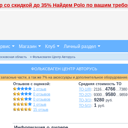
 со скидкой до 35% Найдем Polo по вашим требов
рвис
Магазин
Клуб
Личный раздел
осковская область
» Фольксваген Центр Авторусь
ФОЛЬКСВАГЕН ЦЕНТР АВТОРУСЬ
 запасные части, а так же 7% на аксессуары и дополнительное оборудование
Отзывов с оценкой:
Средняя стоимость ТО
4766
1 отзыв
ТО-1(8)
: 2116...
...7380
0 отзывов
9580
ТО-2(2)
: 9300...
...9859
0 отзывов
9280
ТО-3(1)
:
руб.
1 отзыв
1
ТО-5(1)
:
руб.
15 отзыв
Информация о дилере