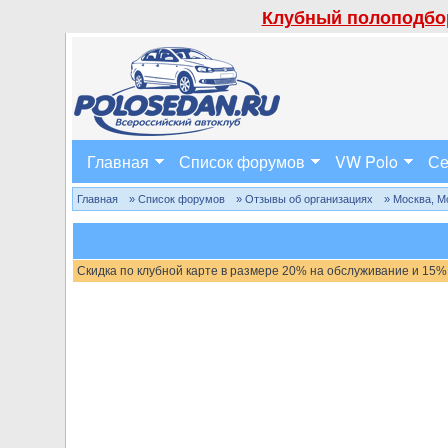
Клубный полоподбор
Главная
Список форумов
VW Polo
Се
Главная
» Список форумов
» Отзывы об организациях
» Москва, М
Скидка по клубной карте в размере 20% на обслуживание и 15%