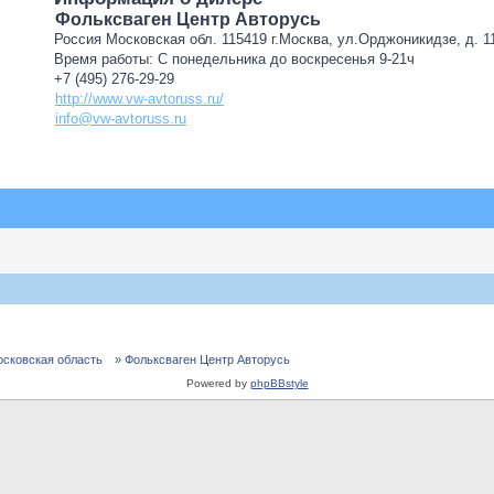
Фольксваген Центр Авторусь
Россия Московская обл. 115419 г.Москва, ул.Орджоникидзе, д. 11
Время работы: С понедельника до воскресенья 9-21ч
+7 (495) 276-29-29
http://www.vw-avtoruss.ru/
info@vw-avtoruss.ru
осковская область
» Фольксваген Центр Авторусь
Powered by
phpBBstyle