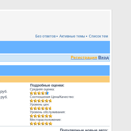
Без ответов •
Активные темы •
Список тем
Регистрация
Вход
.
Подробные оценки:
Средняя оценка:
 руб.
 руб.
Соотношения Цена/Качество:
Уровень цен:
Уровень обслуживания:
Месторасположение:
Популярные новые авто: