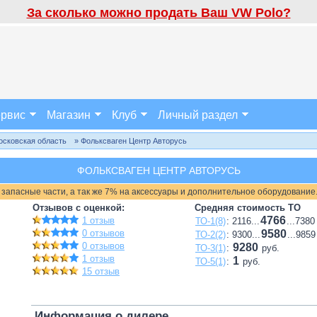
За сколько можно продать Ваш VW Polo?
рвис
Магазин
Клуб
Личный раздел
осковская область
» Фольксваген Центр Авторусь
ФОЛЬКСВАГЕН ЦЕНТР АВТОРУСЬ
 запасные части, а так же 7% на аксессуары и дополнительное оборудование
Отзывов с оценкой:
Средняя стоимость ТО
4766
1 отзыв
ТО-1(8)
: 2116...
...7380
0 отзывов
9580
ТО-2(2)
: 9300...
...9859
0 отзывов
9280
ТО-3(1)
:
руб.
1 отзыв
1
ТО-5(1)
:
руб.
15 отзыв
Информация о дилере