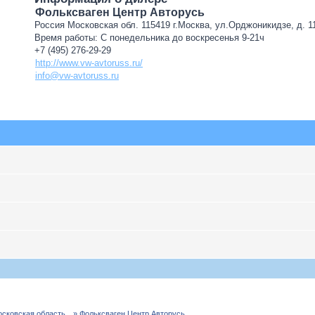
Фольксваген Центр Авторусь
Россия Московская обл. 115419 г.Москва, ул.Орджоникидзе, д. 11
Время работы: С понедельника до воскресенья 9-21ч
+7 (495) 276-29-29
http://www.vw-avtoruss.ru/
info@vw-avtoruss.ru
осковская область
» Фольксваген Центр Авторусь