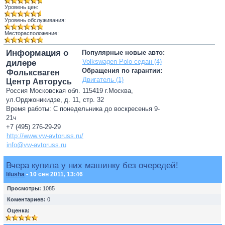
Уровень цен:
Уровень обслуживания:
Месторасположение:
Информация о
Популярные новые авто:
Volkswagen Polo седан (4)
дилере
Обращения по гарантии:
Фольксваген
Двигатель (1)
Центр Авторусь
Россия Московская обл. 115419 г.Москва,
ул.Орджоникидзе, д. 11, стр. 32
Время работы: С понедельника до воскресенья 9-
21ч
+7 (495) 276-29-29
http://www.vw-avtoruss.ru/
info@vw-avtoruss.ru
Вчера купила у них машинку без очередей!
lilusha
• 10 сен 2011, 13:46
Просмотры:
1085
Коментариев:
0
Оценка: