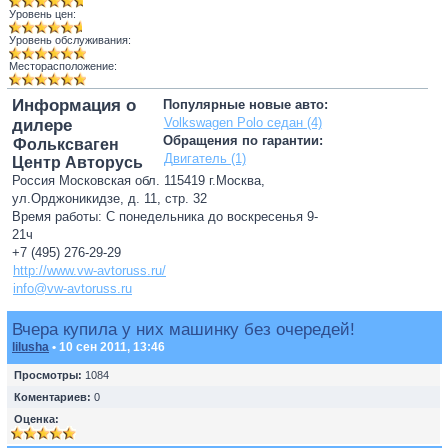
Уровень цен:
Уровень обслуживания:
Месторасположение:
Информация о
Популярные новые авто:
Volkswagen Polo седан (4)
дилере
Обращения по гарантии:
Фольксваген
Двигатель (1)
Центр Авторусь
Россия Московская обл. 115419 г.Москва,
ул.Орджоникидзе, д. 11, стр. 32
Время работы: С понедельника до воскресенья 9-
21ч
+7 (495) 276-29-29
http://www.vw-avtoruss.ru/
info@vw-avtoruss.ru
Вчера купила у них машинку без очередей!
lilusha
• 10 сен 2011, 13:46
Просмотры:
1084
Коментариев:
0
Оценка: