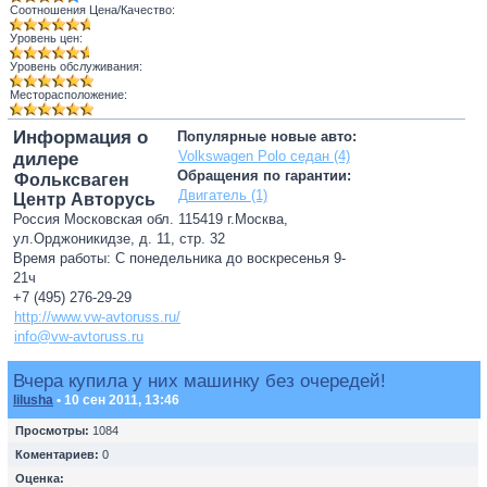
Соотношения Цена/Качество:
Уровень цен:
Уровень обслуживания:
Месторасположение:
Информация о
Популярные новые авто:
Volkswagen Polo седан (4)
дилере
Обращения по гарантии:
Фольксваген
Двигатель (1)
Центр Авторусь
Россия Московская обл. 115419 г.Москва,
ул.Орджоникидзе, д. 11, стр. 32
Время работы: С понедельника до воскресенья 9-
21ч
+7 (495) 276-29-29
http://www.vw-avtoruss.ru/
info@vw-avtoruss.ru
Вчера купила у них машинку без очередей!
lilusha
• 10 сен 2011, 13:46
Просмотры:
1084
Коментариев:
0
Оценка: