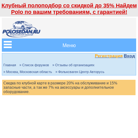
Клубный полоподбор со скидкой до 35% Найдем
Polo по вашим требованиям, с гарантией!
Меню
Регистрация
Вход
Главная
» Список форумов
» Отзывы об организациях
» Москва, Московская область
» Фольксваген Центр Авторусь
Скидка по клубной карте в размере 20% на обслуживание и 15%
запасные части, а так же 7% на аксессуары и дополнительное
оборудование.