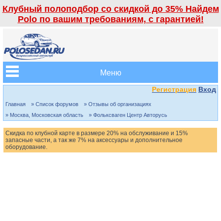
Клубный полоподбор со скидкой до 35% Найдем
Polo по вашим требованиям, с гарантией!
Меню
Регистрация
Вход
Главная
» Список форумов
» Отзывы об организациях
» Москва, Московская область
» Фольксваген Центр Авторусь
Скидка по клубной карте в размере 20% на обслуживание и 15%
запасные части, а так же 7% на аксессуары и дополнительное
оборудование.