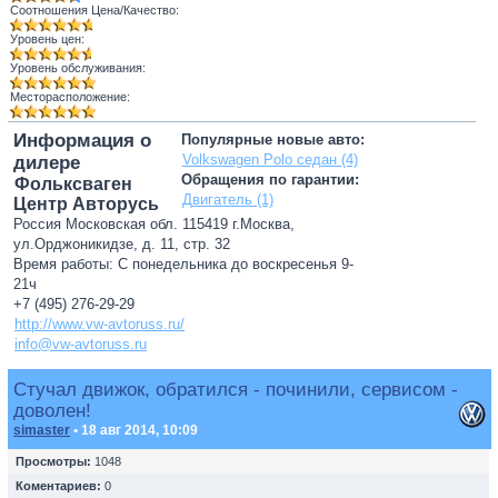
Соотношения Цена/Качество:
Уровень цен:
Уровень обслуживания:
Месторасположение:
Информация о
Популярные новые авто:
Volkswagen Polo седан (4)
дилере
Обращения по гарантии:
Фольксваген
Двигатель (1)
Центр Авторусь
Россия Московская обл. 115419 г.Москва,
ул.Орджоникидзе, д. 11, стр. 32
Время работы: С понедельника до воскресенья 9-
21ч
+7 (495) 276-29-29
http://www.vw-avtoruss.ru/
info@vw-avtoruss.ru
Стучал движок, обратился - починили, сервисом -
доволен!
simaster
• 18 авг 2014, 10:09
Просмотры:
1048
Коментариев:
0